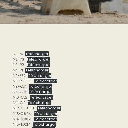
N1-P4
Télécharger
N2-P3
Télécharger
N3-P2
Télécharger
N4-P1
Télécharger
N5-PE2
Télécharger
N6-P-ELITE
Télécharger
N8-CL4
Télécharger
N9-CL3
Télécharger
N10-CL2
Télécharger
N11-CL1
Télécharger
N12-CL-ELITE
Télécharger
N13-0.80M
Télécharger
N14-0.90M
Télécharger
N15-1.00M
Télécharger