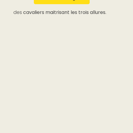
Cette prestation s’adresse uniquement à
des
cavaliers maitrisant les trois allures.
(Niveau G 3 minimum avec plusieurs années
de pratique : pas de débutant accepté pour
des raisons de sécurité)
Merci de
vous rapprocher du secrétariat
qui
vous confirmera les créneaux disponibles en
fonction de votre niveau, des marées et des
coefficients.