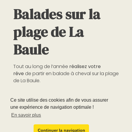
Balades sur la
plage de La
Baule
Tout au long de l’année
réalisez votre
rêve
de partir en balade à cheval sur la plage
de La Baule.
Cette
promenade fantastique
d’1h30 vous
Ce site utilise des cookies afin de vous assurer
permettra de découvrir tout d’abord la
forêt
une expérience de navigation optimale !
d’Escoublac
, puis l’emblématique allée
En savoir plus
cavalière de La Baule-Les-Pins, avant de
rejoindre
la plus grande plage européenne
!
Continuer la navigation