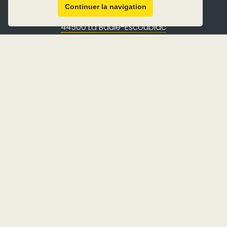
Continuer la navigation
25 avenue Antoine Louis
44500 La Baule-Escoublac
Présentation
Histoire
Installations