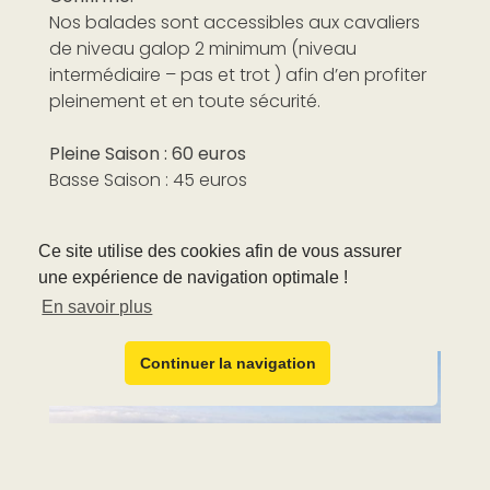
Nos balades sont accessibles aux cavaliers
de niveau galop 2 minimum (niveau
intermédiaire – pas et trot ) afin d’en profiter
pleinement et en toute sécurité.
Pleine Saison : 60 euros
Basse Saison : 45 euros
Venez vivre une expérience unique.
Ce site utilise des cookies afin de vous assurer
une expérience de navigation optimale !
Prochaines dates :
En savoir plus
Du Jeudi 13 Août 2020 au Lundi 17 Août 2020.
Continuer la navigation