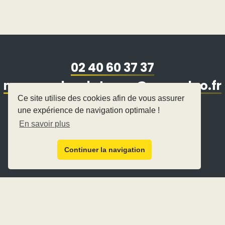
02 40 60 37 37
manegedesplatanes@wanadoo.fr
Ce site utilise des cookies afin de vous assurer
25 avenue Antoine Louis
une expérience de navigation optimale !
44500 La Baule-Escoublac
En savoir plus
Continuer la navigation