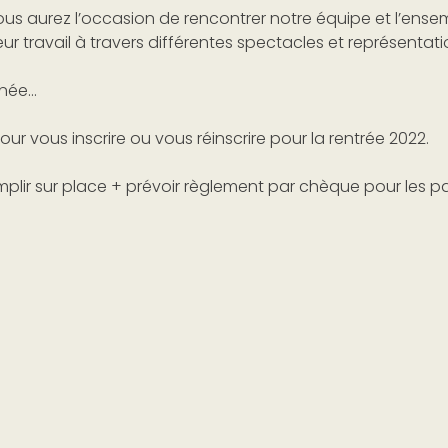
ous aurez l’occasion de rencontrer notre équipe et l’ensem
r travail à travers différentes spectacles et représentati
rnée…
ur vous inscrire ou vous réinscrire pour la rentrée 2022.
lir sur place + prévoir règlement par chèque pour les pa
is de septembre).
ra offert à tous nos cavaliers : petits et grands ainsi qu’aux
ngera cette chouette journée en votre compagnie.
vec vos moniteurs.
ux activités dans le couloir des montoirs.