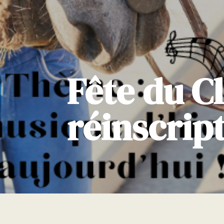
Fête du C
réinscrip