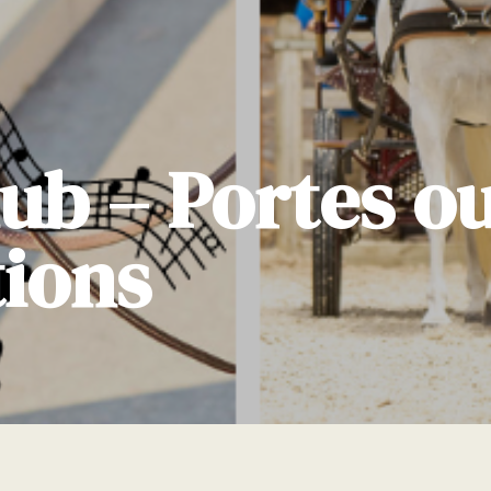
lub – Portes o
tions