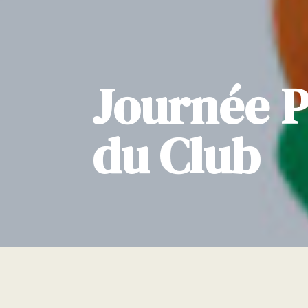
Journée P
du Club